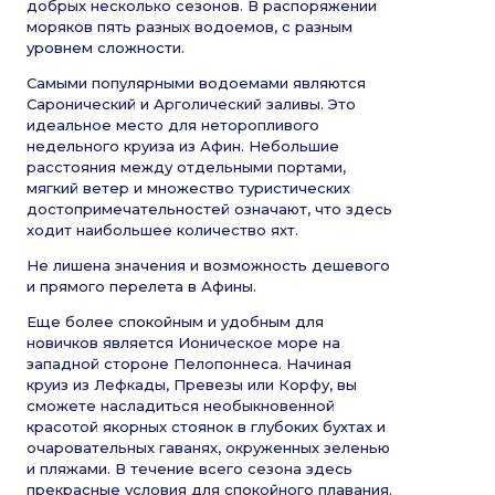
добрых несколько сезонов. В распоряжении
моряков пять разных водоемов, с разным
уровнем сложности.
Самыми популярными водоемами являются
Саронический и Арголический заливы. Это
идеальное место для неторопливого
недельного круиза из Афин. Небольшие
расстояния между отдельными портами,
мягкий ветер и множество туристических
достопримечательностей означают, что здесь
ходит наибольшее количество яхт.
Не лишена значения и возможность дешевого
и прямого перелета в Афины.
Еще более спокойным и удобным для
новичков является Ионическое море на
западной стороне Пелопоннеса. Начиная
круиз из Лефкады, Превезы или Корфу, вы
сможете насладиться необыкновенной
красотой якорных стоянок в глубоких бухтах и
очаровательных гаванях, окруженных зеленью
и пляжами. В течение всего сезона здесь
прекрасные условия для спокойного плавания.