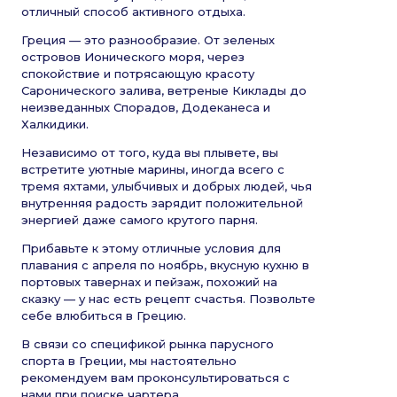
отличный способ активного отдыха.
Греция — это разнообразие. От зеленых
островов Ионического моря, через
спокойствие и потрясающую красоту
Саронического залива, ветреные Киклады до
неизведанных Спорадов, Додеканеса и
Халкидики.
Независимо от того, куда вы плывете, вы
встретите уютные марины, иногда всего с
тремя яхтами, улыбчивых и добрых людей, чья
внутренняя радость зарядит положительной
энергией даже самого крутого парня.
Прибавьте к этому отличные условия для
плавания с апреля по ноябрь, вкусную кухню в
портовых тавернах и пейзаж, похожий на
сказку — у нас есть рецепт счастья. Позвольте
себе влюбиться в Грецию.
В связи со спецификой рынка парусного
спорта в Греции, мы настоятельно
рекомендуем вам проконсультироваться с
нами при поиске чартера.