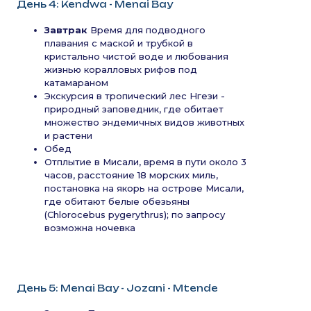
День 4: Kendwa - Menai Bay
Завтрак
Время для подводного
плавания с маской и трубкой в
кристально чистой воде и любования
жизнью коралловых рифов под
катамараном
Экскурсия в тропический лес Нгези -
природный заповедник, где обитает
множество эндемичных видов животных
и растени
Обед
Отплытие в Мисали, время в пути около 3
часов, расстояние 18 морских миль,
постановка на якорь на острове Мисали,
где обитают белые обезьяны
(Chlorocebus pygerythrus); по запросу
возможна ночевка
День 5: Menai Bay - Jozani - Mtende