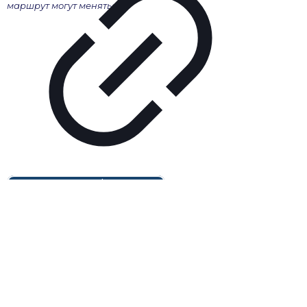
маршрут могут меняться.
ПОДПИШИСЬ НА НАШ
TELEGRAM
Будь в курсе самых выгодных предложений,
отказных туров, скидок на авиабилеты и открытий
раннего бронирования!
Подпишитесь на telegram-канал
Leopard 45 2024 год