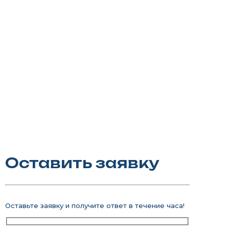
Длина — 13,38 m
Удобная палуба, широкая корма
4 двухместных каюты
4 санузла комнат
Просторная кают-компания
Опреснитель воды
Кондиционер
Оборудованная кухня
Оставить заявку
Оставьте заявку и получите ответ в течение часа!