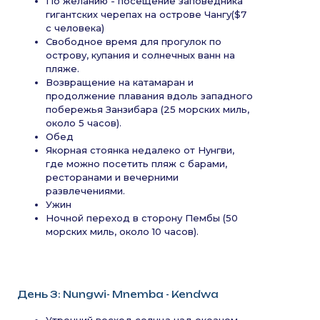
По желанию - посещение заповедника
гигантских черепах на острове Чангу($7
с человека)
Свободное время для прогулок по
острову, купания и солнечных ванн на
пляже.
Возвращение на катамаран и
продолжение плавания вдоль западного
побережья Занзибара (25 морских миль,
около 5 часов).
Обед
Якорная стоянка недалеко от Нунгви,
где можно посетить пляж с барами,
ресторанами и вечерними
развлечениями.
Ужин
Ночной переход в сторону Пембы (50
морских миль, около 10 часов).
День 3: Nungwi- Mnemba - Kendwa
Утренний восход солнца над океаном.