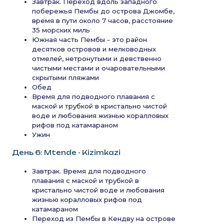
Завтрак. Переход вдоль западного
побережья Пембы до острова Джомбе,
время в пути около 7 часов, расстояние
35 морских миль
Южная часть Пембы - это район
десятков островов и мелководных
отмелей, нетронутыми и девственно
чистыми местами и очаровательными
скрытыми пляжами
Обед
Время для подводного плавания с
маской и трубкой в кристально чистой
воде и любования жизнью коралловых
рифов под катамараном
Ужин
День 6: Mtende - Kizimkazi
Завтрак. Время для подводного
плавания с маской и трубкой в
кристально чистой воде и любования
жизнью коралловых рифов под
катамараном
Переход из Пембы в Кендву на острове